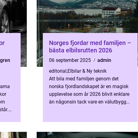
or
Norges fjordar med familjen –
bästa elbilsrutten 2026
dgren
06 september 2025
admin
editorial
,
Elbilar & Ny teknik
Att bila med familjen genom det
garna
norska fjordlandskapet är en magisk
kor
upplevelse som år 2026 blivit enklare
som
än någonsin tack vare en välutbyggd
tår.
laddinfrastruktur och smidiga d...