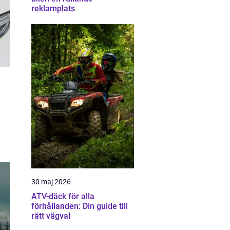
reklamplats
30 maj 2026
ATV-däck för alla
förhållanden: Din guide till
rätt vägval