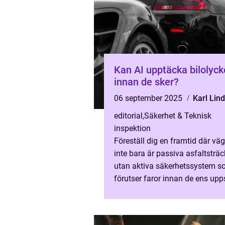
Kan AI upptäcka bilolyck
innan de sker?
06 september 2025
Karl Lin
editorial
,
Säkerhet & Teknisk
inspektion
Föreställ dig en framtid där vä
inte bara är passiva asfaltsträc
utan aktiva säkerhetssystem 
förutser faror innan de ens upps
AI-teknik ut...