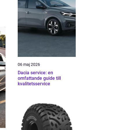
06 maj 2026
Dacia service: en
omfattande guide till
kvalitetsservice