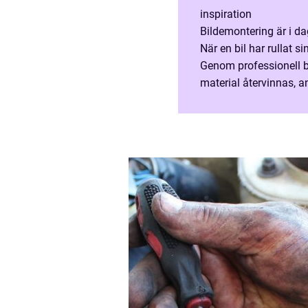
inspiration
Bildemontering är i da
När en bil har rullat s
Genom professionell 
material återvinnas, an
hanteras säkert. För 