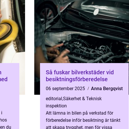
n
Så fuskar bilverkstäder vid
med
besiktningsförberedelse
06 september 2025
Anna Bergqvist
editorial
,
Säkerhet & Teknisk
inspektion
 i
Att lämna in bilen på verkstad för
 hos
förberedelse inför besiktning är tänkt
men du
att skapa trygghet, men för vissa