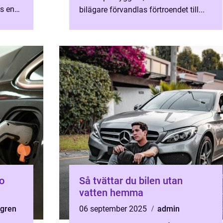
os en
bilägare förvandlas förtroendet till...
..
io
Så tvättar du bilen utan
vatten hemma
dgren
06 september 2025
admin