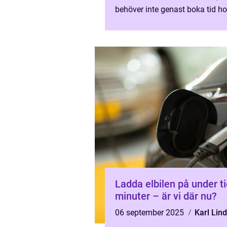
behöver inte genast boka tid h
dyr rekonditioneringsfirma för a.
Ladda elbilen på under t
minuter – är vi där nu?
06 september 2025
Karl Lin