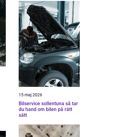
15 maj 2026
Bilservice sollentuna så tar
du hand om bilen på rätt
sätt