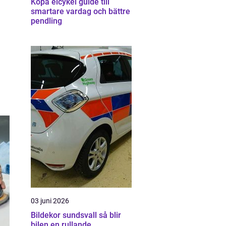
Köpa elcykel guide till
smartare vardag och bättre
pendling
03 juni 2026
Bildekor sundsvall så blir
bilen en rullande