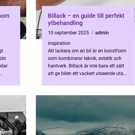
enom
Billack – en guide till perfekt
ytbehandling
10 september 2025
admin
inspiration
gt
Att lackera om en bil är en konstform
lir
som kombinerar teknik, estetik och
ilar
hantverk. Billack är inte bara ett sätt
att ge bilen ett vackert utseende utan
också ett skydd mot vä...