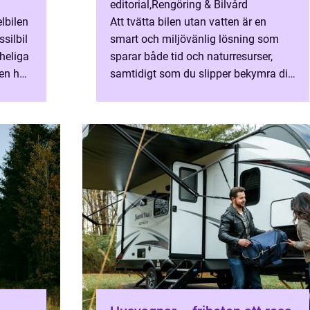
editorial
,
Rengöring & Bilvård
lbilen
Att tvätta bilen utan vatten är en
silbil
smart och miljövänlig lösning som
heliga
sparar både tid och naturresurser,
en har
samtidigt som du slipper bekymra dig
om rinnande vatten och avlop...