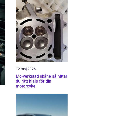
12 maj 2026
Mc-verkstad skåne så hittar
du rätt hjälp för din
motorcykel