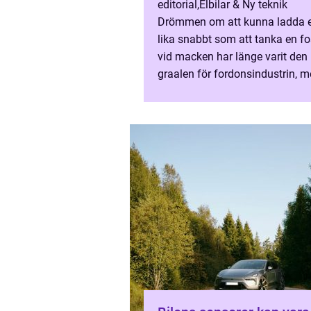
editorial
,
Elbilar & Ny teknik
Drömmen om att kunna ladda e
lika snabbt som att tanka en fos
vid macken har länge varit den 
graalen för fordonsindustrin, m
hittills förblivit utom rä...