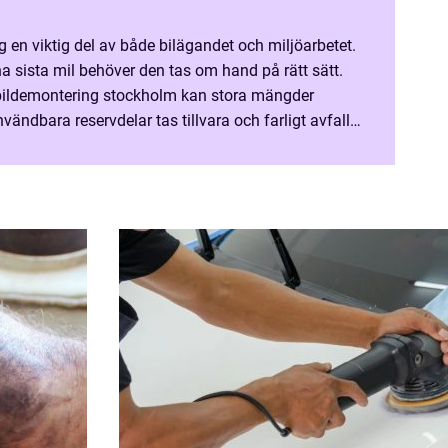
g en viktig del av både bilägandet och miljöarbetet.
ina sista mil behöver den tas om hand på rätt sätt.
bildemontering stockholm kan stora mängder
vändbara reservdelar tas tillvara och farligt avfall
den som bor i Stockholmsområdet handlar ...