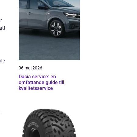
r
att
nde
06 maj 2026
Dacia service: en
omfattande guide till
kvalitetsservice
-