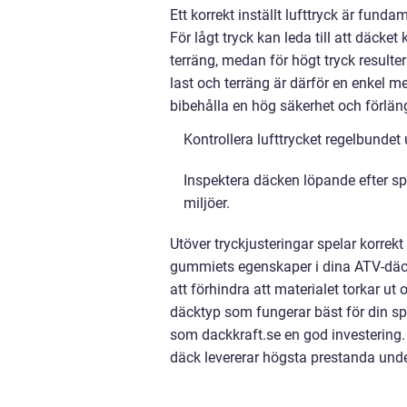
Ett korrekt inställt lufttryck är fund
För lågt tryck kan leda till att däcke
terräng, medan för högt tryck resulte
last och terräng är därför en enkel m
bibehålla en hög säkerhet och förlän
Kontrollera lufttrycket regelbundet
Inspektera däcken löpande efter sp
miljöer
.
Utöver tryckjusteringar spelar korrekt
gummiets egenskaper i dina ATV-däck. 
att förhindra att materialet torkar ut o
däcktyp som fungerar bäst för din spe
som dackkraft.se en god investering.
däck levererar högsta prestanda unde