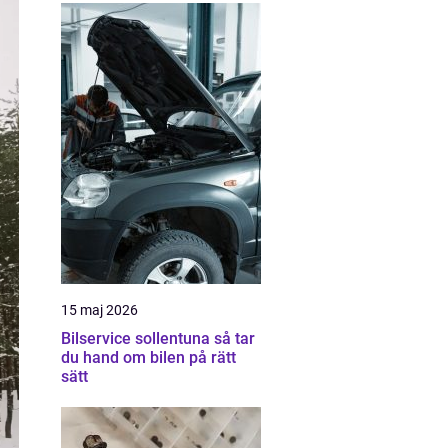
15 maj 2026
Bilservice sollentuna så tar
du hand om bilen på rätt
sätt