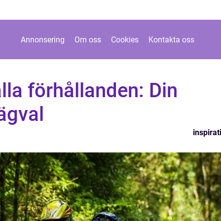
Annonsering
Om oss
Cookies
Kontakta oss
lla förhållanden: Din
vägval
inspirat