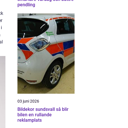
pendling
ck
er
 i
a
al
03 juni 2026
Bildekor sundsvall så blir
bilen en rullande
reklamplats