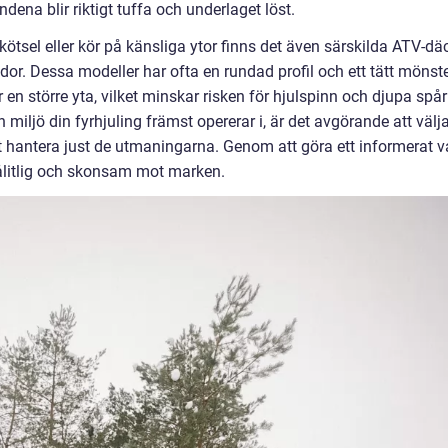
ndena blir riktigt tuffa och underlaget löst
.
ötsel eller kör på känsliga ytor finns det även särskilda ATV-dä
r. Dessa modeller har ofta en rundad profil och ett tätt mönst
en större yta, vilket minskar risken för hjulspinn och djupa spår
miljö din fyrhjuling främst opererar i, är det avgörande att välj
 hantera just de utmaningarna. Genom att göra ett informerat v
ålitlig och skonsam mot marken
.