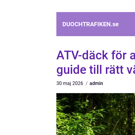
DUOCHTRAFIKEN.
se
ATV-däck för a
guide till rätt 
30 maj 2026
admin