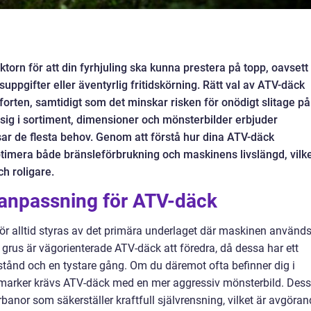
ktorn för att din fyrhjuling ska kunna prestera på topp, oavsett
ppgifter eller äventyrlig fritidskörning
. Rätt val av ATV-däck
orten, samtidigt som det minskar risken för onödigt slitage på
 sig i sortiment, dimensioner och mönsterbilder erbjuder
sar de flesta behov
. Genom att förstå hur dina ATV-däck
imera både bränsleförbrukning och maskinens livslängd, vilk
ch roligare.
anpassning för ATV-däck
ör alltid styras av det primära underlaget där maskinen använd
grus är vägorienterade ATV-däck att föredra, då dessa har ett
stånd och en tystare gång. Om du däremot ofta befinner dig i
 marker krävs ATV-däck med en mer aggressiv mönsterbild. Des
anor som säkerställer kraftfull självrensning, vilket är avgöran