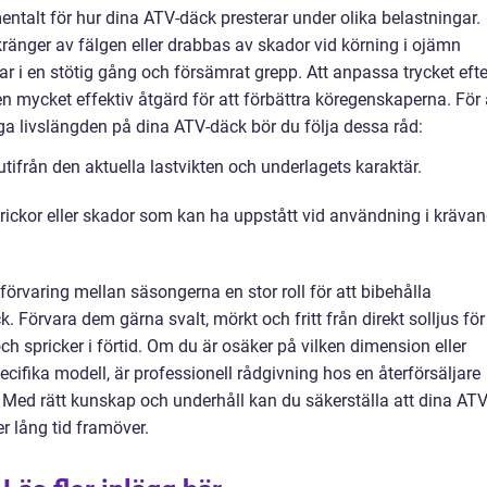
amentalt för hur dina ATV-däck presterar under olika belastningar.
t kränger av fälgen eller drabbas av skador vid körning i ojämn
rar i en stötig gång och försämrat grepp
. Att anpassa trycket efte
en mycket effektiv åtgärd för att förbättra köregenskaperna
. För 
ga livslängden på dina ATV-däck bör du följa dessa råd:
 utifrån den aktuella lastvikten och underlagets karaktär
.
rickor eller skador som kan ha uppstått vid användning i kräva
 förvaring mellan säsongerna en stor roll för att bibehålla
Förvara dem gärna svalt, mörkt och fritt från direkt solljus för
ch spricker i förtid
. Om du är osäker på vilken dimension eller
cifika modell, är professionell rådgivning hos en återförsäljare
 Med rätt kunskap och underhåll kan du säkerställa att dina ATV
r lång tid framöver
.