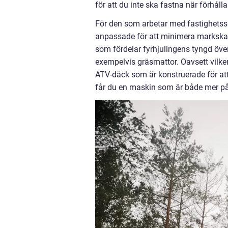
för att du inte ska fastna när förhålla
För den som arbetar med fastighetssk
anpassade för att minimera markskado
som fördelar fyrhjulingens tyngd över 
exempelvis gräsmattor. Oavsett vilken 
ATV-däck som är konstruerade för att
får du en maskin som är både mer p