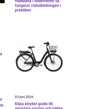
Halkbana i söderhamn så
fungerar riskutbildningen i
praktiken
et
s
03 juni 2026
sa
Köpa elcykel guide till
de
smartare vardag och bättre