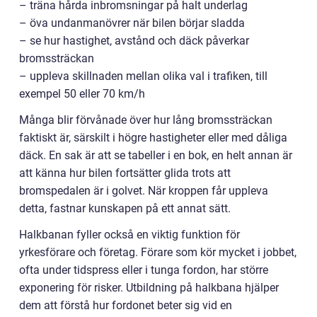
– träna hårda inbromsningar på halt underlag
– öva undanmanövrer när bilen börjar sladda
– se hur hastighet, avstånd och däck påverkar
bromssträckan
– uppleva skillnaden mellan olika val i trafiken, till
exempel 50 eller 70 km/h
Många blir förvånade över hur lång bromssträckan
faktiskt är, särskilt i högre hastigheter eller med dåliga
däck. En sak är att se tabeller i en bok, en helt annan är
att känna hur bilen fortsätter glida trots att
bromspedalen är i golvet. När kroppen får uppleva
detta, fastnar kunskapen på ett annat sätt.
Halkbanan fyller också en viktig funktion för
yrkesförare och företag. Förare som kör mycket i jobbet,
ofta under tidspress eller i tunga fordon, har större
exponering för risker. Utbildning på halkbana hjälper
dem att förstå hur fordonet beter sig vid en