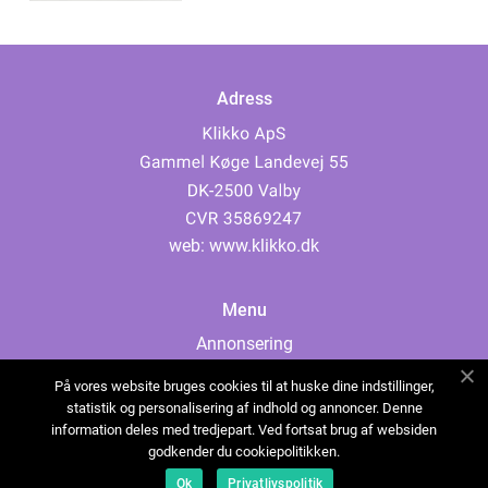
Adress
web:
www.klikko.dk
Menu
Annonsering
Om oss
På vores website bruges cookies til at huske dine indstillinger,
Cookies
statistik og personalisering af indhold og annoncer. Denne
information deles med tredjepart. Ved fortsat brug af websiden
Kontakta oss
godkender du cookiepolitikken.
Sitemap
Ok
Privatlivspolitik