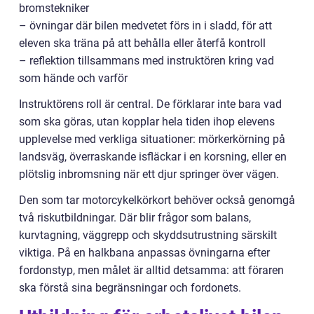
bromstekniker
– övningar där bilen medvetet förs in i sladd, för att
eleven ska träna på att behålla eller återfå kontroll
– reflektion tillsammans med instruktören kring vad
som hände och varför
Instruktörens roll är central. De förklarar inte bara vad
som ska göras, utan kopplar hela tiden ihop elevens
upplevelse med verkliga situationer: mörkerkörning på
landsväg, överraskande isfläckar i en korsning, eller en
plötslig inbromsning när ett djur springer över vägen.
Den som tar motorcykelkörkort behöver också genomgå
två riskutbildningar. Där blir frågor som balans,
kurvtagning, väggrepp och skyddsutrustning särskilt
viktiga. På en halkbana anpassas övningarna efter
fordonstyp, men målet är alltid detsamma: att föraren
ska förstå sina begränsningar och fordonets.