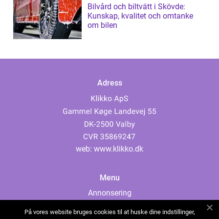
Bilvård och biltvätt i Skövde:
Kunskap, kvalitet och omtanke
om bilen
Adress
web:
www.klikko.dk
Menu
Annonsering
Om oss
På vores website bruges cookies til at huske dine indstillinger,