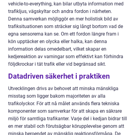
vehicle-to-everything, kan bilar utbyta information med
trafikljus, vägskyltar och andra fordon i närheten.
Denna samverkan möjliggör en mer holistisk bild av
trafiksituationen som sträcker sig långt bortom vad de
egna sensorerna kan se. Om ett fordon längre fram i
kön upptäcker en olycka eller halka, kan denna
information delas omedelbart, vilket skapar en
kedjereaktion av varningar som effektivt kan förhindra
följdkrockar i tät trafik eller vid begränsad sikt.
Datadriven säkerhet i praktiken
Utvecklingen drivs av behovet att minska mänskliga
misstag som ligger bakom majoriteten av alla
trafikolyckor. För att nå målet används flera tekniska
komponenter som samverkar för att skapa en säkrare
miljö för samtliga trafikanter. Varje del i kedjan bidrar till
en mer stabil och förutsägbar körupplevelse genom att
minska beroendet av mänsklig reaktionsförmåga. De