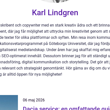
Karl Lindgren
skribent och copywriter med en stark kreativ ådra och ett brinnan
ibent, där jag får möjlighet att uttrycka min kreativitet genom at
texter för olika plattformar och syften. Min resa inom kommu
ationsvetarprogrammet på Göteborgs Universitet, där jag fördj
gitaliserat medielandskap. Under åren har jag skaffat mig erfarenh
h SEO-optimerat innehåll. Dessutom brinner jag för att ständigt 
adsföring, digital kommunikation och storytelling. Det gör att j
å relevant och strategiskt genomtänkt. Hör gärna av dig om du vil
är alltid öppen för nya möjligheter!
06 maj 2026
Dacia service: en omfattande guid