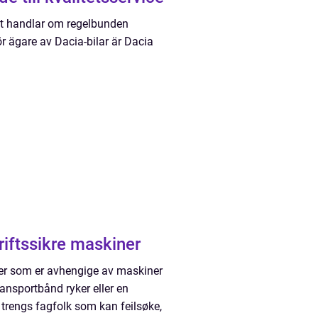
et handlar om regelbunden
ör ägare av Dacia-bilar är Dacia
kelen til driftssikre maskiner
ter som er avhengige av maskiner
ransportbånd ryker eller en
a trengs fagfolk som kan feilsøke,