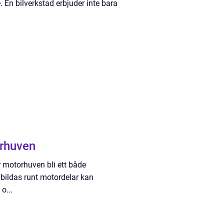
 En bilverkstad erbjuder inte bara
orhuven
er motorhuven bli ett både
m bildas runt motordelar kan
o...