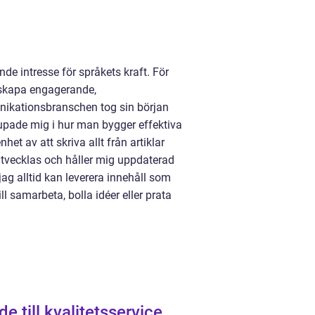
de intresse för språkets kraft. För
t skapa engagerande,
nikationsbranschen tog sin början
upade mig i hur man bygger effektiva
et av att skriva allt från artiklar
utvecklas och håller mig uppdaterad
ag alltid kan leverera innehåll som
l samarbeta, bolla idéer eller prata
e till kvalitetsservice