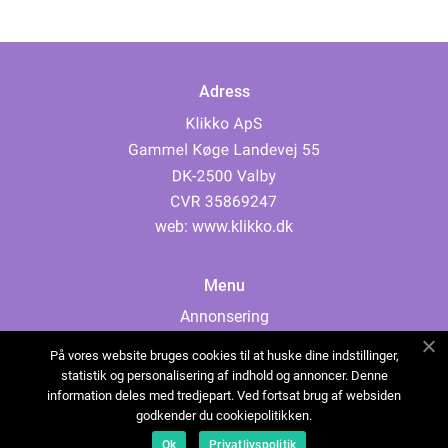
Adress
web:
www.klikko.dk
Menu
Annonsering
Om oss
På vores website bruges cookies til at huske dine indstillinger,
Cookies
statistik og personalisering af indhold og annoncer. Denne
information deles med tredjepart. Ved fortsat brug af websiden
Kontakta oss
godkender du cookiepolitikken.
Sitemap
Ok
Privatlivspolitik