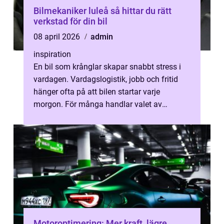
Bilmekaniker luleå så hittar du rätt
verkstad för din bil
08 april 2026
admin
inspiration
En bil som krånglar skapar snabbt stress i
vardagen. Vardagslogistik, jobb och fritid
hänger ofta på att bilen startar varje
morgon. För många handlar valet av
verkstad inte bara om pris, utan om tryg...
Motoroptimering: Mer kraft, lägre