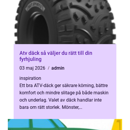
Atv däck så väljer du rätt till din
fyrhjuling
03 maj 2026
admin
inspiration
Ett bra ATV-däck ger säkrare körning, bättre
komfort och mindre slitage på både maskin
och underlag. Valet av däck handlar inte
bara om rätt storlek. Mönster,
gummiblandning och konstruktion avgör
hur...