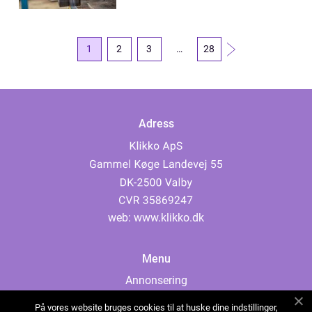
1
2
3
…
28
Adress
web:
www.klikko.dk
Menu
Annonsering
Om oss
På vores website bruges cookies til at huske dine indstillinger,