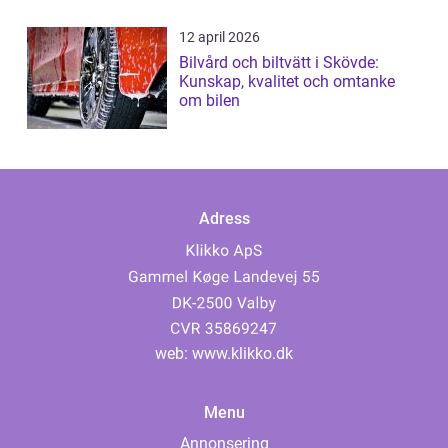
12 april 2026
Bilvård och biltvätt i Skövde:
Kunskap, kvalitet och omtanke
om bilen
Adress
web:
www.klikko.dk
Menu
Annonsering