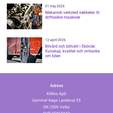
01 maj 2026
Mekanisk verksted nøkkelen til
driftssikre maskiner
12 april 2026
Bilvård och biltvätt i Skövde:
Kunskap, kvalitet och omtanke
om bilen
Adress