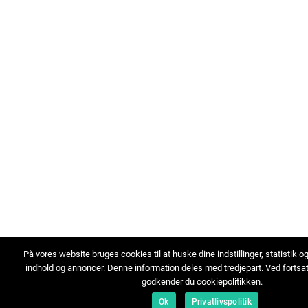
På vores website bruges cookies til at huske dine indstillinger, statistik o
indhold og annoncer. Denne information deles med tredjepart. Ved fortsa
godkender du cookiepolitikken.
Ok
Privatlivspolitik