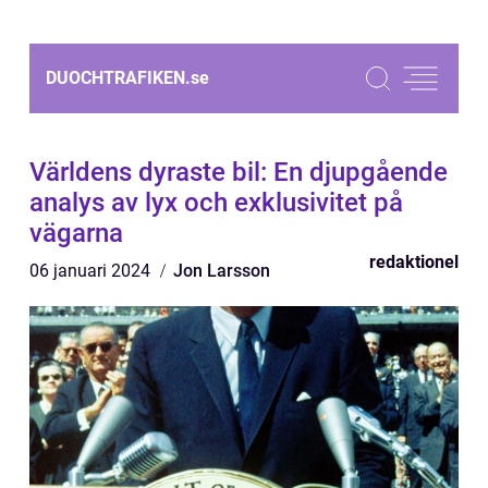
DUOCHTRAFIKEN.
se
Världens dyraste bil: En djupgående
analys av lyx och exklusivitet på
vägarna
redaktionel
06 januari 2024
Jon Larsson