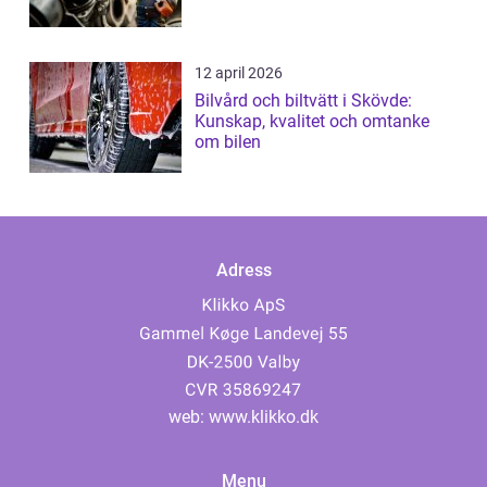
12 april 2026
Bilvård och biltvätt i Skövde:
Kunskap, kvalitet och omtanke
om bilen
Adress
web:
www.klikko.dk
Menu