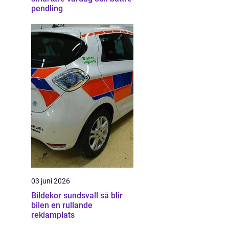
pendling
03 juni 2026
Bildekor sundsvall så blir
bilen en rullande
reklamplats