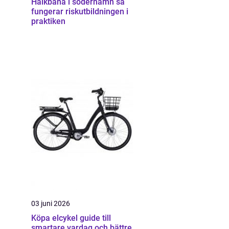
Halkbana i söderhamn så
fungerar riskutbildningen i
praktiken
03 juni 2026
Köpa elcykel guide till
smartare vardag och bättre