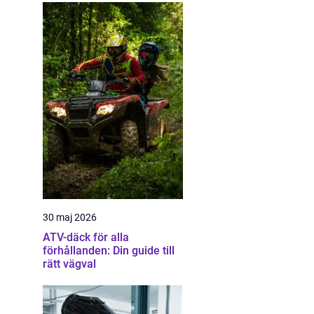
30 maj 2026
ATV-däck för alla
förhållanden: Din guide till
rätt vägval