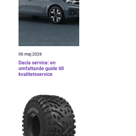
06 maj 2026
Dacia service: en
omfattande guide till
kvalitetsservice