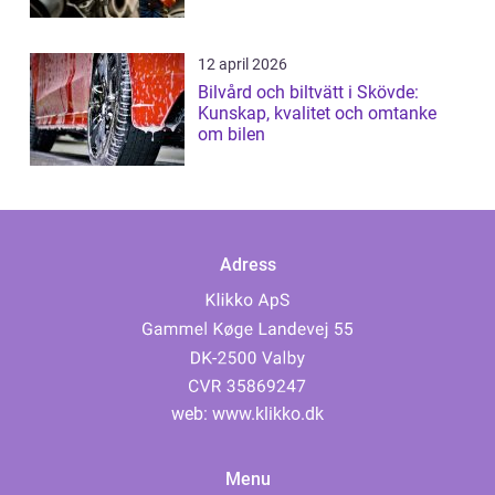
12 april 2026
Bilvård och biltvätt i Skövde:
Kunskap, kvalitet och omtanke
om bilen
Adress
web:
www.klikko.dk
Menu