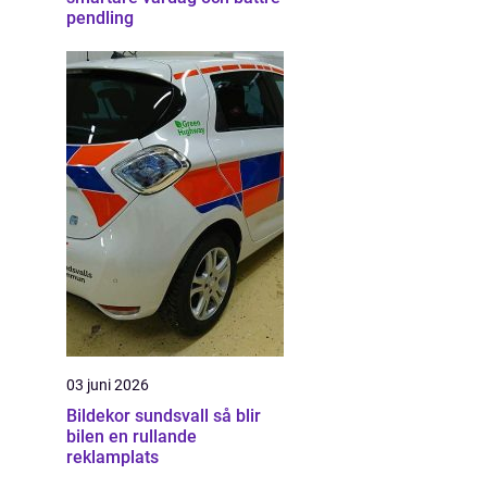
pendling
03 juni 2026
Bildekor sundsvall så blir
bilen en rullande
reklamplats