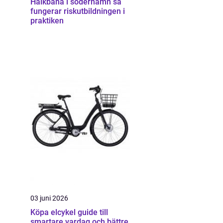
Halkbana i söderhamn så
fungerar riskutbildningen i
praktiken
03 juni 2026
Köpa elcykel guide till
smartare vardag och bättre