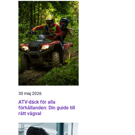
30 maj 2026
ATV-däck för alla
förhållanden: Din guide till
rätt vägval