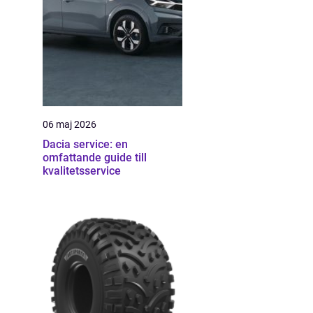
06 maj 2026
Dacia service: en
omfattande guide till
kvalitetsservice