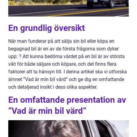
En grundlig översikt
När man funderar på att sälja sin bil eller köpa en
begagnad bil är en av de första frågorna som dyker
upp: ? Att kunna bedöma värdet på en bil är av största
vikt för både säljare och köpare, och det finns flera
faktorer att ta hänsyn till. I denna artikel ska vi utforska
ämnet ”Vad är min bil värd” och ge dig en omfattande
och detaljerad insikt i dess olika aspekter.
En omfattande presentation av
”Vad är min bil värd”