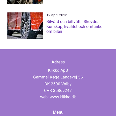
12 april 2026
Bilvård och biltvätt i Skövde:
Kunskap, kvalitet och omtanke
om bilen
Adress
web:
www.klikko.dk
Menu