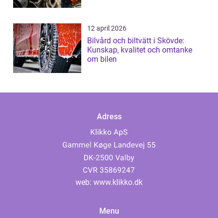
12 april 2026
Bilvård och biltvätt i Skövde:
Kunskap, kvalitet och omtanke
om bilen
Adress
web:
www.klikko.dk
Menu