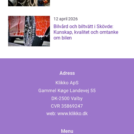
12 april 2026
Bilvård och biltvätt i Skövde:
Kunskap, kvalitet och omtanke
om bilen
Adress
web:
www.klikko.dk
Menu