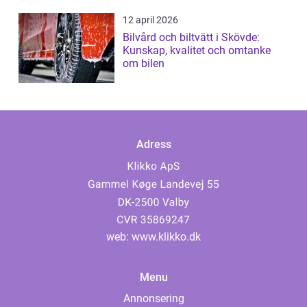
12 april 2026
Bilvård och biltvätt i Skövde:
Kunskap, kvalitet och omtanke
om bilen
Adress
web:
www.klikko.dk
Menu
Annonsering