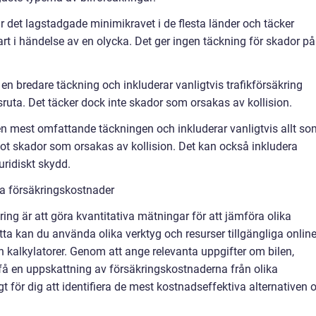
är det lagstadgade minimikravet i de flesta länder och täcker
rt i händelse av en olycka. Det ger ingen täckning för skador på
 en bredare täckning och inkluderar vanligtvis trafikförsäkring
ruta. Det täcker dock inte skador som orsakas av kollision.
den mest omfattande täckningen och inkluderar vanligtvis allt so
ot skador som orsakas av kollision. Det kan också inkludera
uridiskt skydd.
ra försäkringskostnader
kring är att göra kvantitativa mätningar för att jämföra olika
tta kan du använda olika verktyg och resurser tillgängliga online
 kalkylatorer. Genom att ange relevanta uppgifter om bilen,
få en uppskattning av försäkringskostnaderna från olika
t för dig att identifiera de mest kostnadseffektiva alternativen 