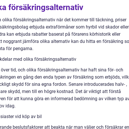
ka försäkringsalternativ
olika försäkringsalternativ när det kommer till täckning, priser
örsäkringsbolag erbjuda extraförmåner som hyrbil vid skador eller
 kan erbjuda rabatter baserat på förarens körhistorik eller
t noggrant jämföra olika alternativ kan du hitta en försäkring 
ta för pengarna.
delar med olika försäkringsalternativ
ver tid, och olika försäkringsalternativ har haft sina för- och
säkringen en gång den enda typen av försäkring som erbjöds, vilk
räckligt skydd för sina egna fordon. Senare introducerades halv- ,
are skydd, men till en högre kostnad. Det är viktigt att förstå
ven för att kunna göra en informerad bedömning av vilken typ a
ov idag.
siaster vid köp av bil
görande beslutsfaktorer att beakta när man väljer och försäkrar e