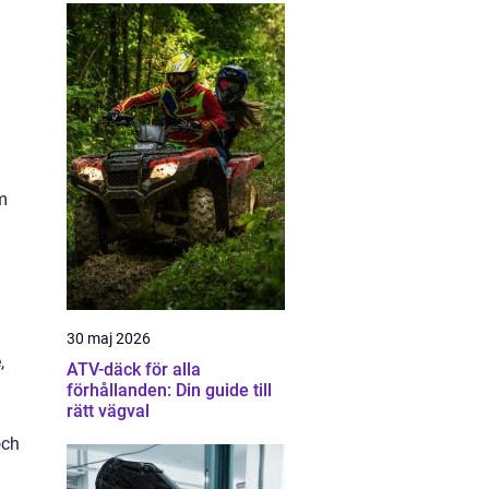
m
30 maj 2026
,
ATV-däck för alla
förhållanden: Din guide till
rätt vägval
och