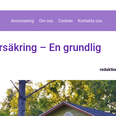
Annonsering
Om oss
Cookies
Kontakta oss
rsäkring – En grundlig
redaktio