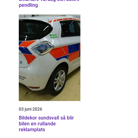
pendling
03 juni 2026
Bildekor sundsvall så blir
bilen en rullande
reklamplats