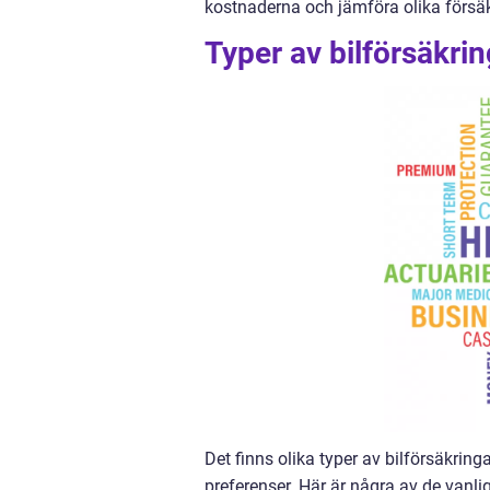
kostnaderna och jämföra olika försäkri
Typer av bilförsäkrin
Det finns olika typer av bilförsäkring
preferenser. Här är några av de vanli