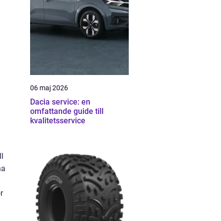
06 maj 2026
Dacia service: en
omfattande guide till
kvalitetsservice
ll
ha
r