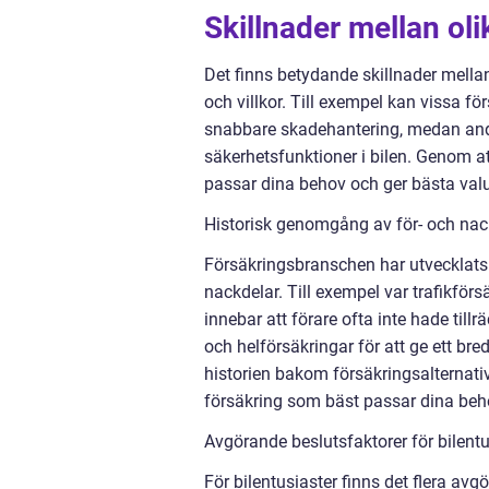
Skillnader mellan oli
Det finns betydande skillnader mellan 
och villkor. Till exempel kan vissa f
snabbare skadehantering, medan andra
säkerhetsfunktioner i bilen. Genom at
passar dina behov och ger bästa valu
Historisk genomgång av för- och nack
Försäkringsbranschen har utvecklats ö
nackdelar. Till exempel var trafikför
innebar att förare ofta inte hade till
och helförsäkringar för att ge ett bred
historien bakom försäkringsalternati
försäkring som bäst passar dina beh
Avgörande beslutsfaktorer för bilentu
För bilentusiaster finns det flera av