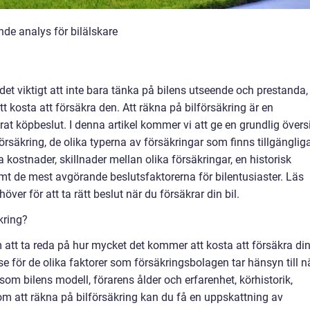
de analys för bilälskare
 det viktigt att inte bara tänka på bilens utseende och prestanda,
kosta att försäkra den. Att räkna på bilförsäkring är en
rat köpbeslut. I denna artikel kommer vi att ge en grundlig övers
örsäkring, de olika typerna av försäkringar som finns tillgängliga
 kostnader, skillnader mellan olika försäkringar, en historisk
t de mest avgörande beslutsfaktorerna för bilentusiaster. Läs
höver för att ta rätt beslut när du försäkrar din bil.
kring?
 att ta reda på hur mycket det kommer att kosta att försäkra di
else för de olika faktorer som försäkringsbolagen tar hänsyn till n
om bilens modell, förarens ålder och erfarenhet, körhistorik,
 att räkna på bilförsäkring kan du få en uppskattning av