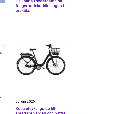
Halkbana i söderhamn så
fungerar riskutbildningen i
praktiken
ikt
,
n
är
03 juni 2026
Köpa elcykel guide till
smartare vardag och bättre