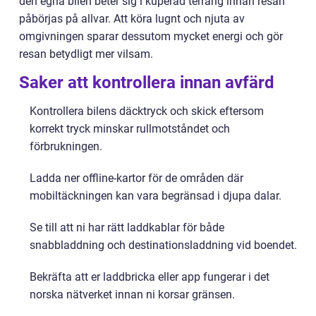
den egna bilen beter sig i kuperad terräng innan resan
påbörjas på allvar. Att köra lugnt och njuta av
omgivningen sparar dessutom mycket energi och gör
resan betydligt mer vilsam.
Saker att kontrollera innan avfärd
Kontrollera bilens däcktryck och skick eftersom
korrekt tryck minskar rullmotståndet och
förbrukningen.
Ladda ner offline-kartor för de områden där
mobiltäckningen kan vara begränsad i djupa dalar.
Se till att ni har rätt laddkablar för både
snabbladdning och destinationsladdning vid boendet.
Bekräfta att er laddbricka eller app fungerar i det
norska nätverket innan ni korsar gränsen.