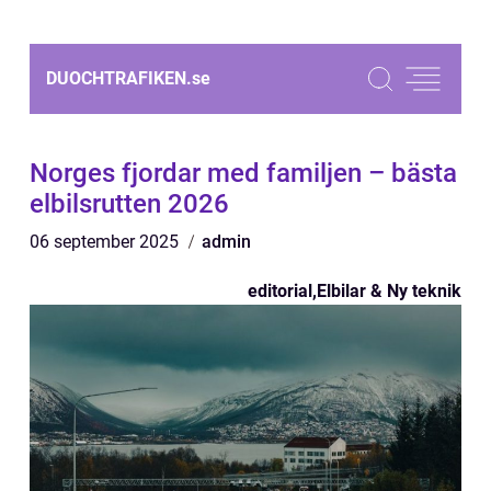
DUOCHTRAFIKEN.
se
Norges fjordar med familjen – bästa
elbilsrutten 2026
06 september 2025
admin
editorial
,
Elbilar & Ny teknik