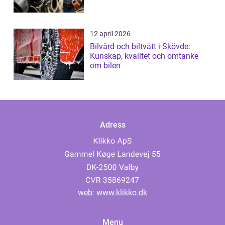
12 april 2026
Bilvård och biltvätt i Skövde:
Kunskap, kvalitet och omtanke
om bilen
Adress
web:
www.klikko.dk
Menu