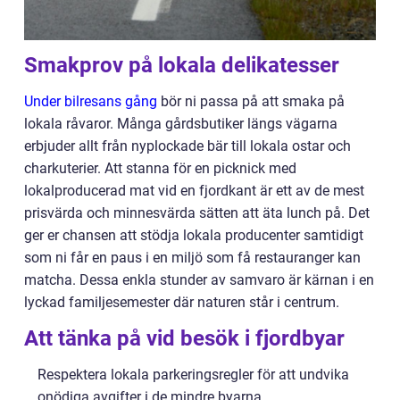
Smakprov på lokala delikatesser
Under bilresans gång
bör ni passa på att smaka på
lokala råvaror. Många gårdsbutiker längs vägarna
erbjuder allt från nyplockade bär till lokala ostar och
charkuterier. Att stanna för en picknick med
lokalproducerad mat vid en fjordkant är ett av de mest
prisvärda och minnesvärda sätten att äta lunch på. Det
ger er chansen att stödja lokala producenter samtidigt
som ni får en paus i en miljö som få restauranger kan
matcha. Dessa enkla stunder av samvaro är kärnan i en
lyckad familjesemester där naturen står i centrum.
Att tänka på vid besök i fjordbyar
Respektera lokala parkeringsregler för att undvika
onödiga avgifter i de mindre byarna.