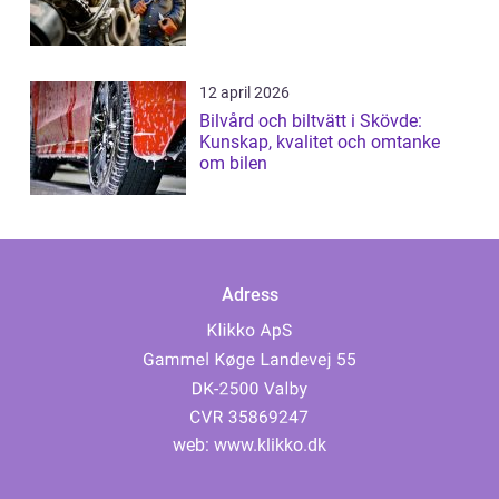
12 april 2026
Bilvård och biltvätt i Skövde:
Kunskap, kvalitet och omtanke
om bilen
Adress
web:
www.klikko.dk