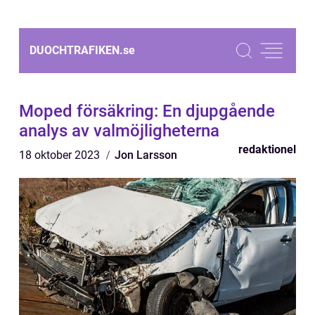
DUOCHTRAFIKEN.
se
Moped försäkring: En djupgående
analys av valmöjligheterna
redaktionel
18 oktober 2023
Jon Larsson