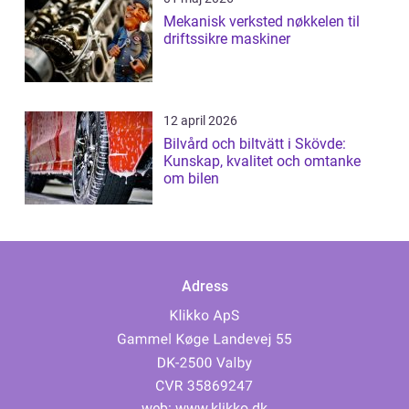
Mekanisk verksted nøkkelen til
driftssikre maskiner
12 april 2026
Bilvård och biltvätt i Skövde:
Kunskap, kvalitet och omtanke
om bilen
Adress
web:
www.klikko.dk