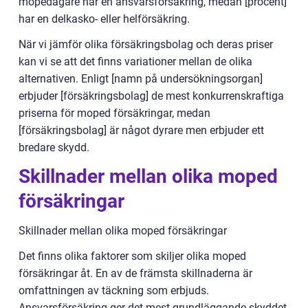
mopedägare har en ansvarsförsäkring, medan [procent]
har en delkasko- eller helförsäkring.
När vi jämför olika försäkringsbolag och deras priser
kan vi se att det finns variationer mellan de olika
alternativen. Enligt [namn på undersökningsorgan]
erbjuder [försäkringsbolag] de mest konkurrenskraftiga
priserna för moped försäkringar, medan
[försäkringsbolag] är något dyrare men erbjuder ett
bredare skydd.
Skillnader mellan olika moped
försäkringar
Skillnader mellan olika moped försäkringar
Det finns olika faktorer som skiljer olika moped
försäkringar åt. En av de främsta skillnaderna är
omfattningen av täckning som erbjuds.
Ansvarsförsäkring ger det mest grundläggande skyddet