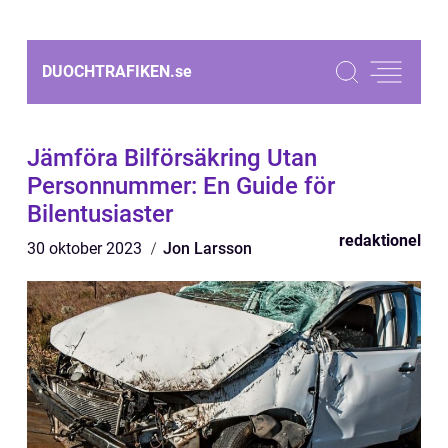
DUOCHTRAFIKEN.
se
Jämföra Bilförsäkring Utan
Personnummer: En Guide för
Bilentusiaster
redaktionel
30 oktober 2023
Jon Larsson