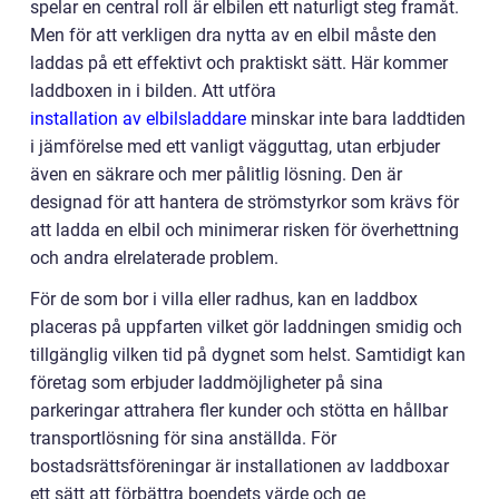
spelar en central roll är elbilen ett naturligt steg framåt.
Men för att verkligen dra nytta av en elbil måste den
laddas på ett effektivt och praktiskt sätt. Här kommer
laddboxen in i bilden. Att utföra
installation av elbilsladdare
minskar inte bara laddtiden
i jämförelse med ett vanligt vägguttag, utan erbjuder
även en säkrare och mer pålitlig lösning. Den är
designad för att hantera de strömstyrkor som krävs för
att ladda en elbil och minimerar risken för överhettning
och andra elrelaterade problem.
För de som bor i villa eller radhus, kan en laddbox
placeras på uppfarten vilket gör laddningen smidig och
tillgänglig vilken tid på dygnet som helst. Samtidigt kan
företag som erbjuder laddmöjligheter på sina
parkeringar attrahera fler kunder och stötta en hållbar
transportlösning för sina anställda. För
bostadsrättsföreningar är installationen av laddboxar
ett sätt att förbättra boendets värde och ge