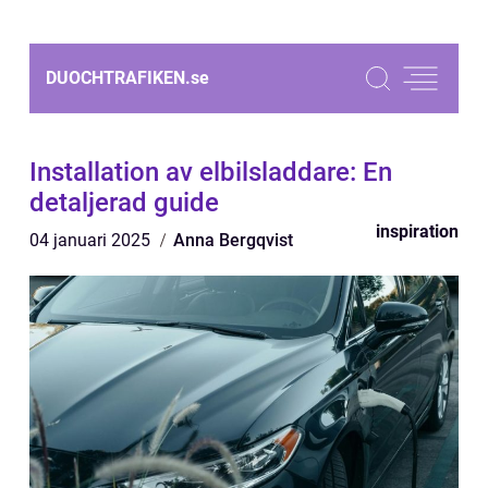
DUOCHTRAFIKEN.
se
Installation av elbilsladdare: En
detaljerad guide
inspiration
04 januari 2025
Anna Bergqvist