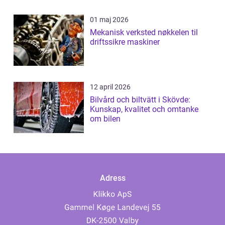
01 maj 2026
Mekanisk verksted nøkkelen til
driftssikre maskiner
12 april 2026
Bilvård och biltvätt i Skövde:
Kunskap, kvalitet och omtanke
om bilen
Adress