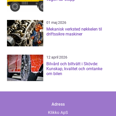
01 maj 2026
Mekanisk verksted nøkkelen til
driftssikre maskiner
12 april 2026
Bilvård och biltvätt i Skövde:
Kunskap, kvalitet och omtanke
om bilen
Adress