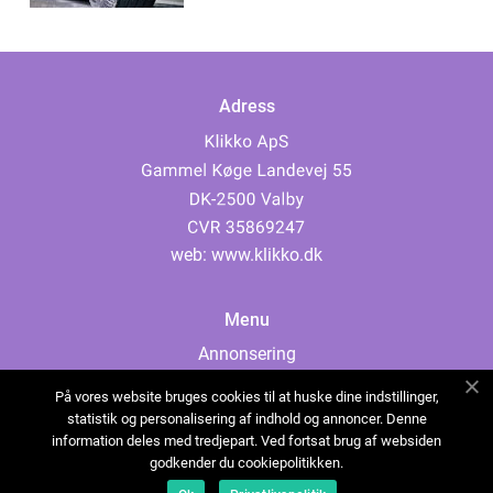
Adress
web:
www.klikko.dk
Menu
Annonsering
Om oss
På vores website bruges cookies til at huske dine indstillinger,
Cookies
statistik og personalisering af indhold og annoncer. Denne
information deles med tredjepart. Ved fortsat brug af websiden
Kontakta oss
godkender du cookiepolitikken.
Sitemap