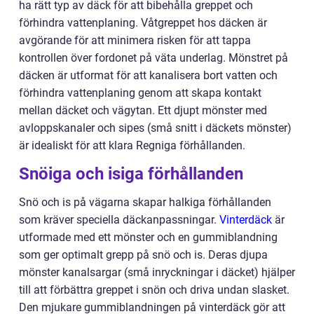
ha rätt typ av däck för att bibehålla greppet och
förhindra vattenplaning. Våtgreppet hos däcken är
avgörande för att minimera risken för att tappa
kontrollen över fordonet på väta underlag. Mönstret på
däcken är utformat för att kanalisera bort vatten och
förhindra vattenplaning genom att skapa kontakt
mellan däcket och vägytan. Ett djupt mönster med
avloppskanaler och sipes (små snitt i däckets mönster)
är idealiskt för att klara Regniga förhållanden.
Snöiga och isiga förhållanden
Snö och is på vägarna skapar halkiga förhållanden
som kräver speciella däckanpassningar.
Vinterdäck
är
utformade med ett mönster och en gummiblandning
som ger optimalt grepp på snö och is. Deras djupa
mönster kanalsargar (små inryckningar i däcket) hjälper
till att förbättra greppet i snön och driva undan slasket.
Den mjukare gummiblandningen på vinterdäck gör att