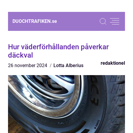
DUOCHTRAFIKEN.
se
Hur väderförhållanden påverkar
däckval
redaktionel
26 november 2024
Lotta Alberius