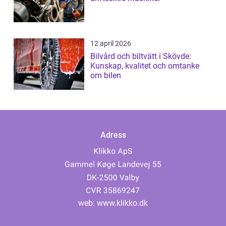
12 april 2026
Bilvård och biltvätt i Skövde:
Kunskap, kvalitet och omtanke
om bilen
Adress
web:
www.klikko.dk