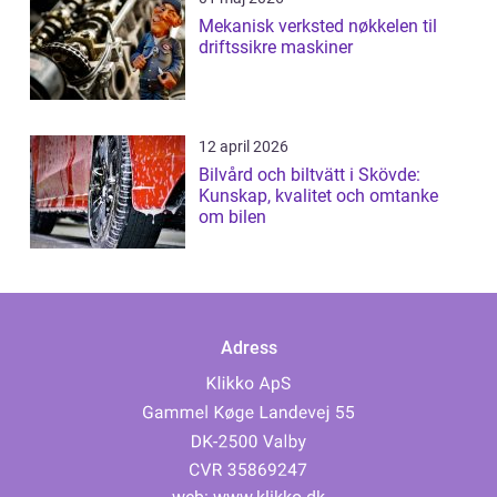
Mekanisk verksted nøkkelen til
driftssikre maskiner
12 april 2026
Bilvård och biltvätt i Skövde:
Kunskap, kvalitet och omtanke
om bilen
Adress