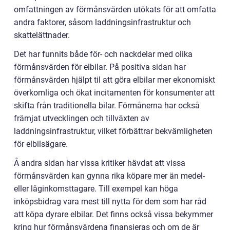
omfattningen av förmånsvärden utökats för att omfatta
andra faktorer, såsom laddningsinfrastruktur och
skattelättnader.
Det har funnits både för- och nackdelar med olika
förmånsvärden för elbilar. På positiva sidan har
förmånsvärden hjälpt til att göra elbilar mer ekonomiskt
överkomliga och ökat incitamenten för konsumenter att
skifta från traditionella bilar. Förmånerna har också
främjat utvecklingen och tillväxten av
laddningsinfrastruktur, vilket förbättrar bekvämligheten
för elbilsägare.
Å andra sidan har vissa kritiker hävdat att vissa
förmånsvärden kan gynna rika köpare mer än medel-
eller låginkomsttagare. Till exempel kan höga
inköpsbidrag vara mest till nytta för dem som har råd
att köpa dyrare elbilar. Det finns också vissa bekymmer
kring hur förmånsvärdena finansieras och om de är