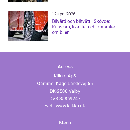
12 april 2026
Bilvård och biltvätt i Skövde:
Kunskap, kvalitet och omtanke
om bilen
Adress
web:
www.klikko.dk
Menu