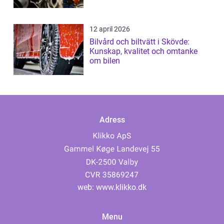
12 april 2026
Bilvård och biltvätt i Skövde:
Kunskap, kvalitet och omtanke
om bilen
Adress
web:
www.klikko.dk
Menu