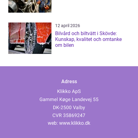
12 april 2026
Bilvård och biltvätt i Skövde:
Kunskap, kvalitet och omtanke
om bilen
Adress
web:
www.klikko.dk