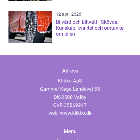
12 april 2026
Bilvård och biltvätt i Skövde:
Kunskap, kvalitet och omtanke
om bilen
Adress
web:
www.klikko.dk
Menu