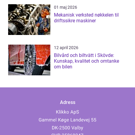
01 maj 2026
Mekanisk verksted nøkkelen til
driftssikre maskiner
12 april 2026
Bilvård och biltvätt i Skövde:
Kunskap, kvalitet och omtanke
om bilen
Adress