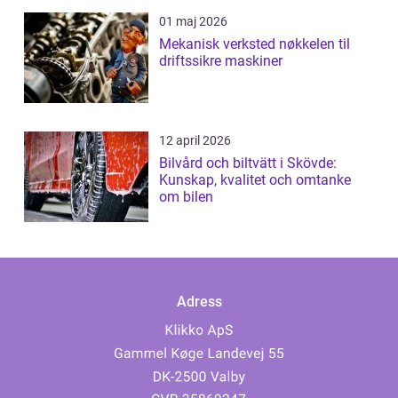
01 maj 2026
Mekanisk verksted nøkkelen til
driftssikre maskiner
12 april 2026
Bilvård och biltvätt i Skövde:
Kunskap, kvalitet och omtanke
om bilen
Adress