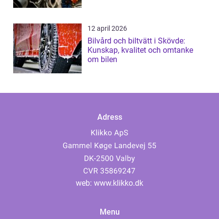
12 april 2026
Bilvård och biltvätt i Skövde:
Kunskap, kvalitet och omtanke
om bilen
Adress
web:
www.klikko.dk
Menu