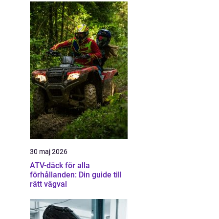
30 maj 2026
ATV-däck för alla
förhållanden: Din guide till
rätt vägval