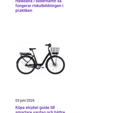
Halkbana i söderhamn så
fungerar riskutbildningen i
praktiken
03 juni 2026
Köpa elcykel guide till
smartare vardag och bättre