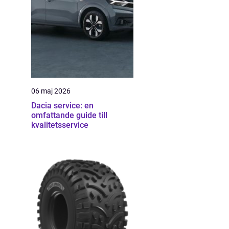
06 maj 2026
Dacia service: en
omfattande guide till
kvalitetsservice