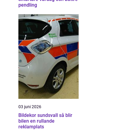
pendling
03 juni 2026
Bildekor sundsvall så blir
bilen en rullande
reklamplats