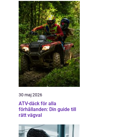
30 maj 2026
ATV-däck för alla
förhållanden: Din guide till
rätt vägval