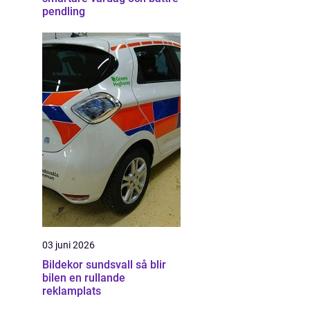
pendling
03 juni 2026
Bildekor sundsvall så blir
bilen en rullande
reklamplats