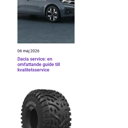
06 maj 2026
Dacia service: en
omfattande guide till
kvalitetsservice