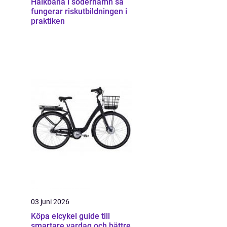
Halkbana i söderhamn så
fungerar riskutbildningen i
praktiken
03 juni 2026
Köpa elcykel guide till
smartare vardag och bättre