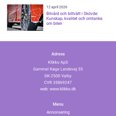
12 april 2026
Bilvård och biltvätt i Skövde:
Kunskap, kvalitet och omtanke
om bilen
Adress
web:
www.klikko.dk
Menu
Annonsering