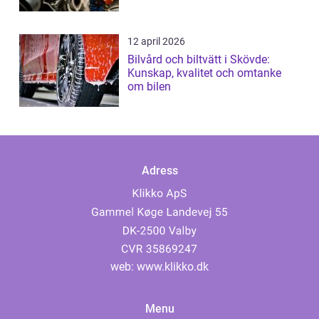
12 april 2026
Bilvård och biltvätt i Skövde:
Kunskap, kvalitet och omtanke
om bilen
Adress
web:
www.klikko.dk
Menu