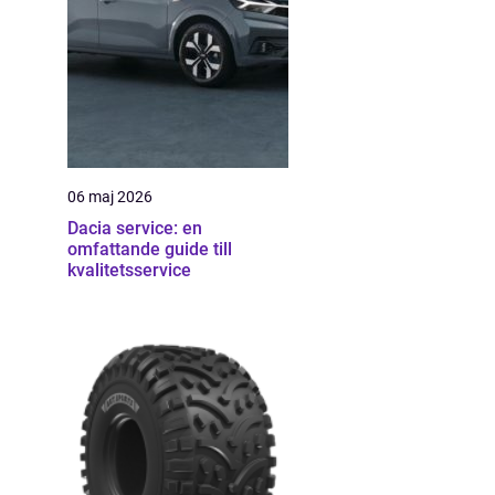
06 maj 2026
Dacia service: en
omfattande guide till
kvalitetsservice