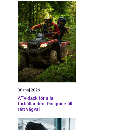
30 maj 2026
ATV-däck för alla
förhållanden: Din guide till
rätt vägval