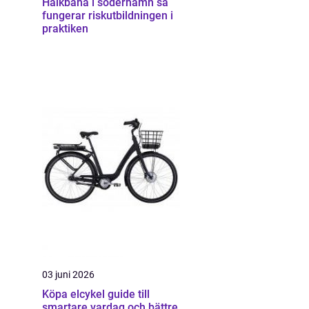
Halkbana i söderhamn så
fungerar riskutbildningen i
praktiken
03 juni 2026
Köpa elcykel guide till
smartare vardag och bättre