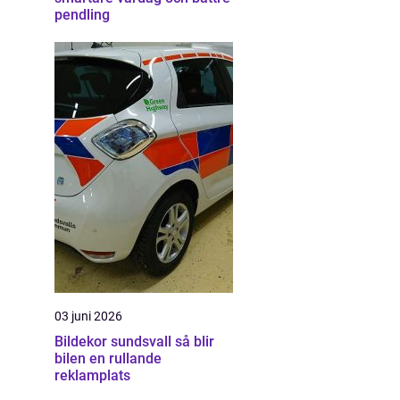
pendling
03 juni 2026
Bildekor sundsvall så blir
bilen en rullande
reklamplats