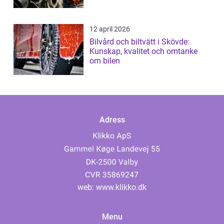
12 april 2026
Bilvård och biltvätt i Skövde:
Kunskap, kvalitet och omtanke
om bilen
Adress
web:
www.klikko.dk
Menu