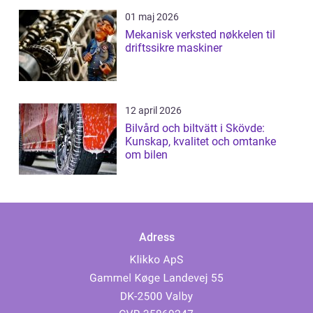
01 maj 2026
Mekanisk verksted nøkkelen til
driftssikre maskiner
12 april 2026
Bilvård och biltvätt i Skövde:
Kunskap, kvalitet och omtanke
om bilen
Adress