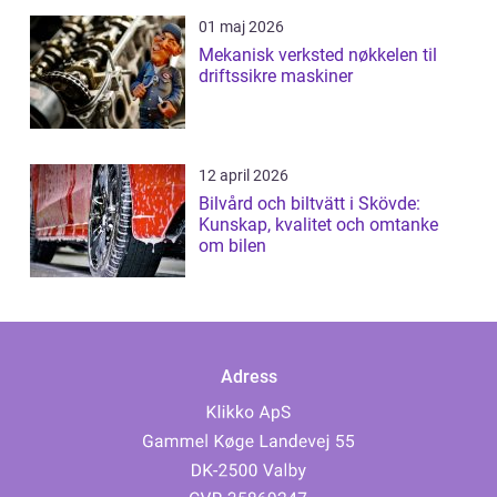
01 maj 2026
Mekanisk verksted nøkkelen til
driftssikre maskiner
12 april 2026
Bilvård och biltvätt i Skövde:
Kunskap, kvalitet och omtanke
om bilen
Adress