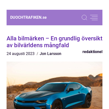
DUOCHTRAFIKEN.
se
Alla bilmärken – En grundlig översikt
av bilvärldens mångfald
redaktionel
24 augusti 2023
Jon Larsson