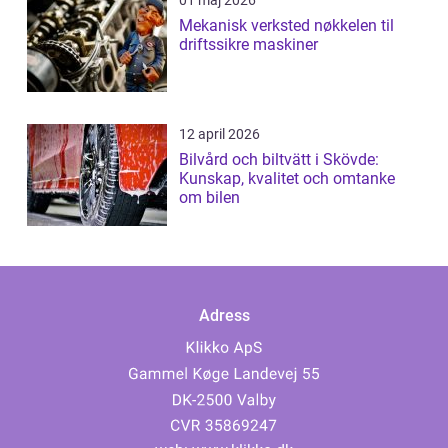
Mekanisk verksted nøkkelen til
driftssikre maskiner
12 april 2026
Bilvård och biltvätt i Skövde:
Kunskap, kvalitet och omtanke
om bilen
Adress