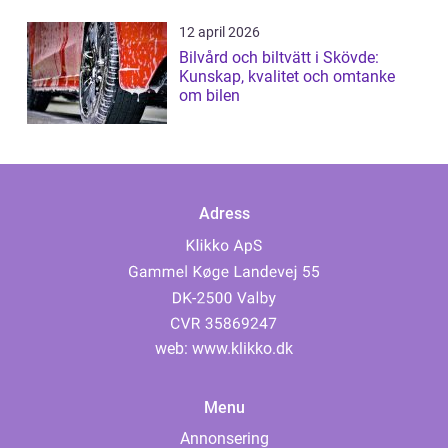
12 april 2026
Bilvård och biltvätt i Skövde:
Kunskap, kvalitet och omtanke
om bilen
Adress
web:
www.klikko.dk
Menu
Annonsering