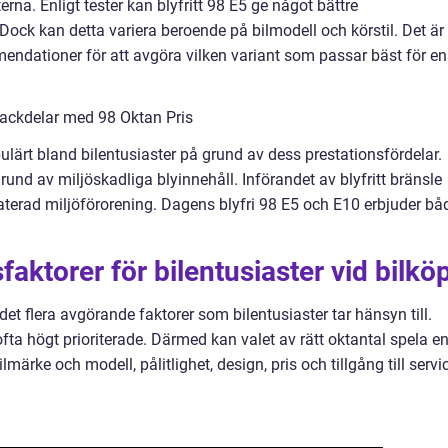
erna. Enligt tester kan blyfritt 98 E5 ge något bättre
. Dock kan detta variera beroende på bilmodell och körstil. Det är
ommendationer för att avgöra vilken variant som passar bäst för e
nackdelar med 98 Oktan Pris
populärt bland bilentusiaster på grund av dess prestationsfördelar.
grund av miljöskadliga blyinnehåll. Införandet av blyfritt bränsle
laterad miljöförorening. Dagens blyfri 98 E5 och E10 erbjuder bå
aktorer för bilentusiaster vid bilkö
 det flera avgörande faktorer som bilentusiaster tar hänsyn till.
ofta högt prioriterade. Därmed kan valet av rätt oktantal spela e
ilmärke och modell, pålitlighet, design, pris och tillgång till servi