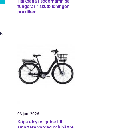
Halkbana i söderhamn så
fungerar riskutbildningen i
praktiken
ts
03 juni 2026
Köpa elcykel guide till
smartare vardag och bättre