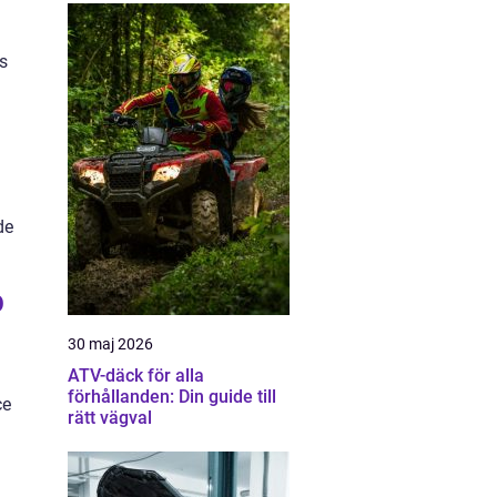
ns
de
p
30 maj 2026
ATV-däck för alla
n
förhållanden: Din guide till
ce
rätt vägval