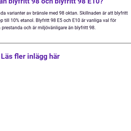
n blyfritt 98 och blyfritt 98 E10?
båda varianter av bränsle med 98 oktan. Skillnaden är att blyfritt
till 10% etanol. Blyfritt 98 E5 och E10 är vanliga val för
prestanda och är miljövänligare än blyfritt 98.
Läs fler inlägg här