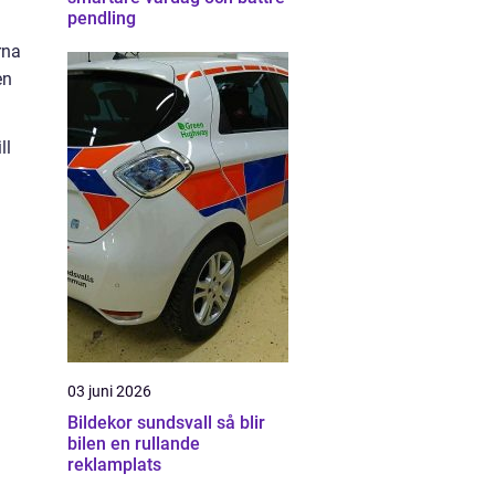
pendling
rna
en
ll
03 juni 2026
Bildekor sundsvall så blir
bilen en rullande
reklamplats