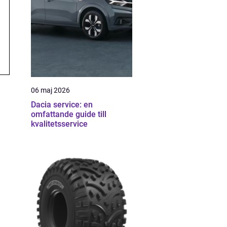
06 maj 2026
Dacia service: en
omfattande guide till
kvalitetsservice