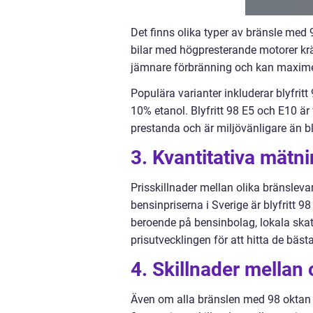
Det finns olika typer av bränsle med 
bilar med högpresterande motorer krä
jämnare förbränning och kan maximer
Populära varianter inkluderar blyfritt
10% etanol. Blyfritt 98 E5 och E10 är
prestanda och är miljövänligare än bly
3. Kvantitativa mätn
Prisskillnader mellan olika bränslev
bensinpriserna i Sverige är blyfritt 9
beroende på bensinbolag, lokala skatter
prisutvecklingen för att hitta de bäs
4. Skillnader mellan 
Även om alla bränslen med 98 oktan e