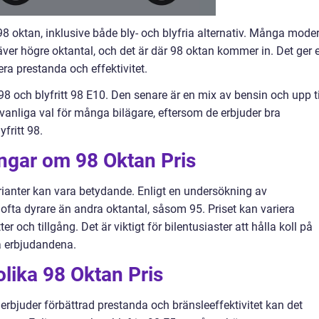
98 oktan, inklusive både bly- och blyfria alternativ. Många mode
ver högre oktantal, och det är där 98 oktan kommer in. Det ger 
a prestanda och effektivitet.
 98 och blyfritt 98 E10. Den senare är en mix av bensin och upp ti
 vanliga val för många bilägare, eftersom de erbjuder bra
fritt 98.
ingar om 98 Oktan Pris
arianter kan vara betydande. Enligt en undersökning av
8 ofta dyrare än andra oktantal, såsom 95. Priset kan variera
 och tillgång. Det är viktigt för bilentusiaster att hålla koll på
ta erbjudandena.
olika 98 Oktan Pris
rbjuder förbättrad prestanda och bränsleeffektivitet kan det