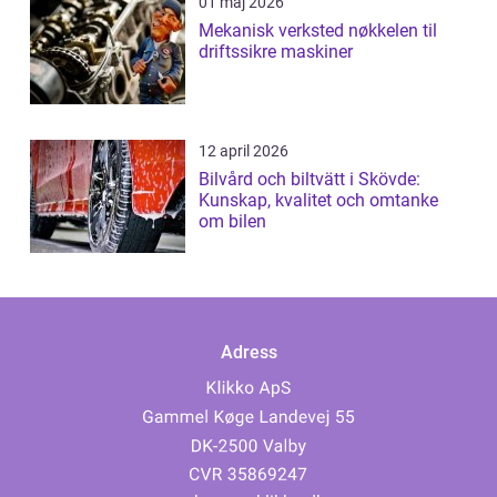
01 maj 2026
Mekanisk verksted nøkkelen til
driftssikre maskiner
12 april 2026
Bilvård och biltvätt i Skövde:
Kunskap, kvalitet och omtanke
om bilen
Adress