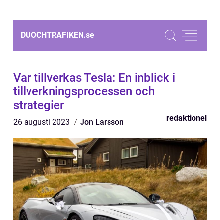
DUOCHTRAFIKEN.
se
Var tillverkas Tesla: En inblick i
tillverkningsprocessen och
strategier
redaktionel
26 augusti 2023
Jon Larsson