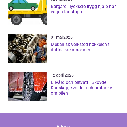
Bärgare i lycksele trygg hjälp när
vägen tar stopp
01 maj 2026
Mekanisk verksted nøkkelen til
driftssikre maskiner
12 april 2026
Bilvård och biltvätt i Skövde:
Kunskap, kvalitet och omtanke
om bilen
Adress