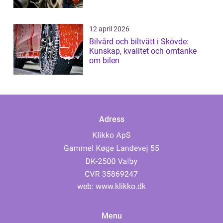
12 april 2026
Bilvård och biltvätt i Skövde:
Kunskap, kvalitet och omtanke
om bilen
Adress
web:
www.klikko.dk
Menu